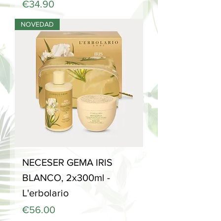
Price
€34.90
NOVEDAD
NECESER GEMA IRIS
BLANCO, 2x300ml -
L'erbolario
Price
€56.00