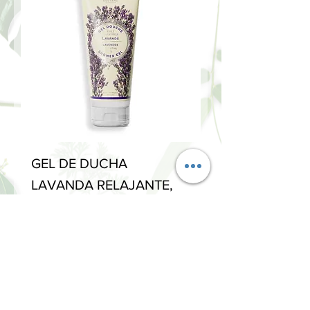
GEL DE DUCHA
LAVANDA RELAJANTE,
200ml - Panier des Sens
Price
€8.00
NOVEDAD