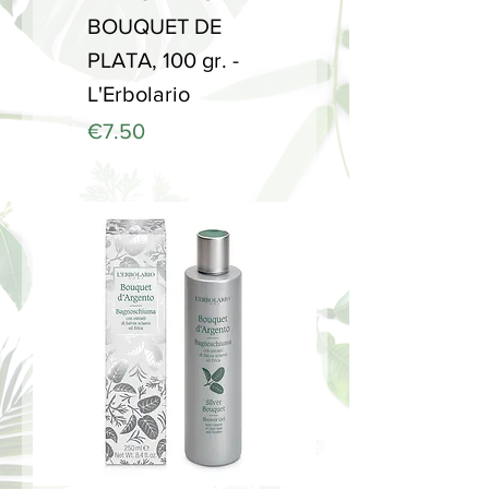
BOUQUET DE
PLATA, 100 gr. -
L'Erbolario
Price
€7.50