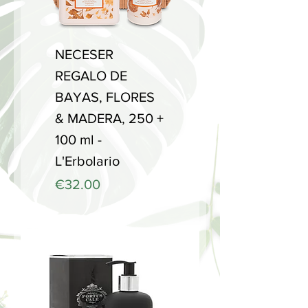
NECESER
REGALO DE
BAYAS, FLORES
& MADERA, 250 +
100 ml -
L'Erbolario
Price
€32.00