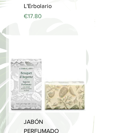
L'Erbolario
Price
€17.80
JABÓN
PERFUMADO