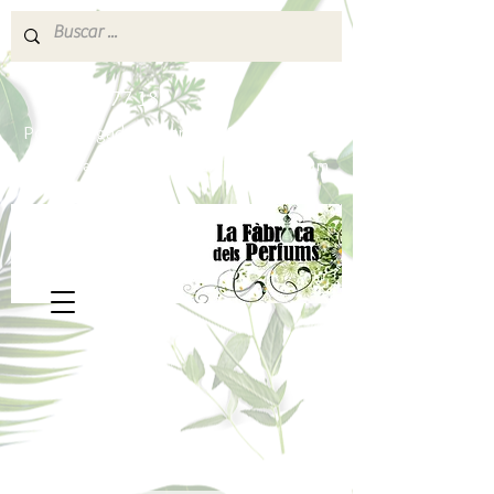
640 377 187
Portes pagados a partir de 80€
lafabricadelsperfums@gmail.com