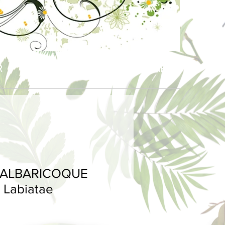
R
BEBÉS & NIÑOS
CELEBRACIONES
 ALBARICOQUE
- Labiatae