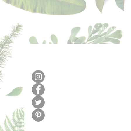
640 377 187
lafabricadel
m