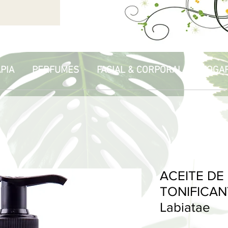
PIA
PERFUMES
FACIAL & CORPORAL
HOGA
ACEITE DE
TONIFICANT
Labiatae