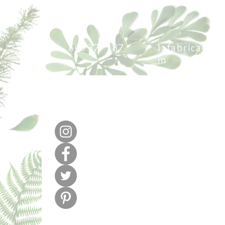
640 377 187
lafabricadel
m