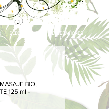
R
BEBÉS & NIÑOS
CELEBRACIONES
 MASAJE BIO,
E 125 ml -