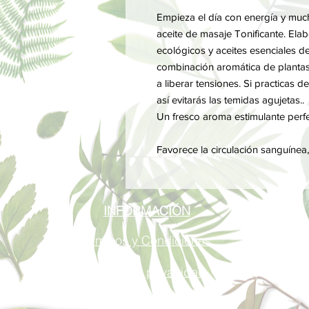
Empieza el día con energía y mu
aceite de masaje Tonificante. Ela
ecológicos y aceites esenciales d
combinación aromática de plantas 
a liberar tensiones. Si practicas d
así evitarás las temidas agujetas..
Un fresco aroma estimulante perf
Favorece la circulación sanguínea,
INFORMACIÓN
Términos y Condiciones
Política de privacidad
Métodos de pago