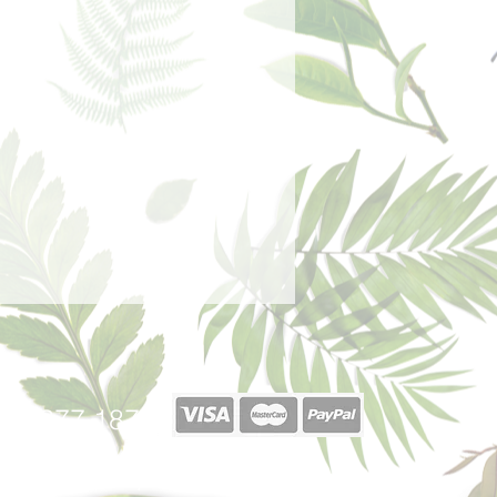
40 377 187
afabricadelsperfums@gmail.com