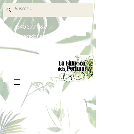
640 377 187
Portes pagados a partir de 80€
lafabricadelsperfums@gmail.com