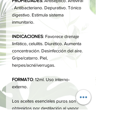
PROPIEDADES:
Antiséptico.
Antiviral
. Antibacteriano. Depurativo. Tónico
digestivo. Estimula sistema
inmunitario.
INDICACIONES
: Favorece drenaje
linfático, celulitis. Diurético. Aumenta
concentración. Desinfección del aire.
Gripe/catarro. Piel,
herpes/acné/verrugas.
FORMATO
: 12ml. Uso interno-
externo.
Los aceites esenciales puros son
obtenidos por destilación al vapor
de agua procedentes de plantas
aromáticas ecológicas, libres de
pesticidas, certificadas por el CAAE.