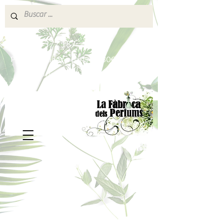
640 377 187
Portes pagados a partir de 80€
lafabricadelsperfums@gmail.com