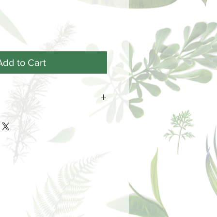
Add to Cart
 de madera para quitar el tapón de
spués se debe roscar de nuevo el
guelo detrás del retrovisor del
imento del vehículo haga llegar el
 madera.
ar sin enroscar hasta el final el
ue la vibración de la conducción
esenrosque el tapón.)