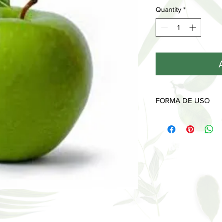
Quantity
*
FORMA DE USO
Desenroscar el tapón
plástico interior. De
tapón de madera. Cuél
coche para que el mov
ambientador hasta la
(No es conveniente dej
tapón de madera ya q
puede hacer que se d