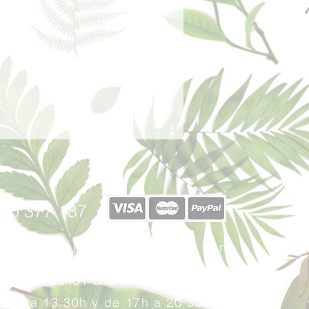
40 377 187
afabricadelsperfums@gmail.com
u, 17 - 08401 Granollers (Barcelona)
: 10h a 13.30h y
de 17
h a 20:30h.