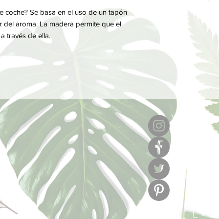
e coche? Se basa en el uso de un tapón
 del aroma. La madera permite que el
 través de ella.
6
l
C/ Muse
L - V