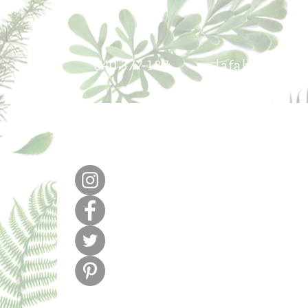
640 377 187
lafabricadel
m