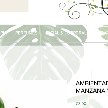
PIA
PERFUMES
FACIAL & CORPORAL
HOGA
AMBIENTA
MANZANA V
Price
€3.00