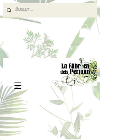
640 377 187
Portes pagados a partir de 80€
lafabricadelsperfums@gmail.com