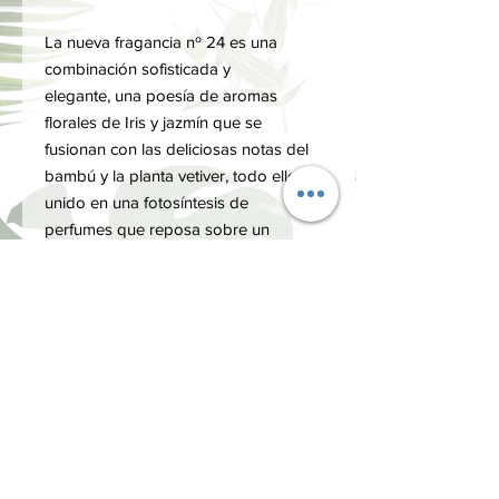
La nueva fragancia nº 24 es una
combinación sofisticada y
elegante, una poesía de aromas
florales de Iris y jazmín que se
fusionan con las deliciosas notas del
bambú y la planta vetiver, todo ello
unido en una fotosíntesis de
perfumes que reposa sobre un
corazón amaderado y una base de
almizcle.
FICHA TÉCNICA
Peso
0.250 kg
FORMA DE USO
Dimensiones
4.7 × 4.7 × 23 cm
Cuando lo use por primera vez, retire