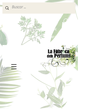
640 377 187
Portes pagados a partir de 80€
lafabricadelsperfums@gmail.com