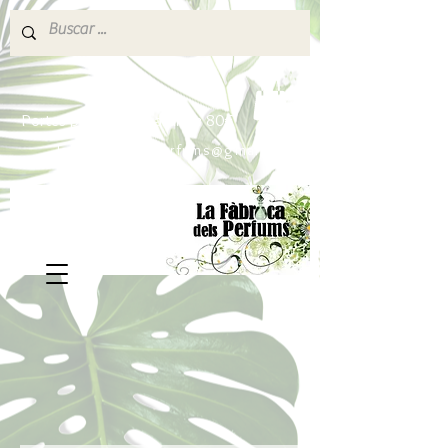
640 377 187
Portes pagados a partir de 80€
lafabricadelsperfums@gmail.com