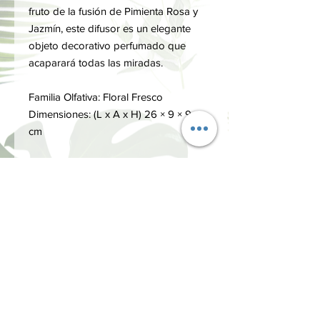
fruto de la fusión de Pimienta Rosa y
Jazmín, este difusor es un elegante
objeto decorativo perfumado que
acaparará todas las miradas.
Familia Olfativa: Floral Fresco
Dimensiones: (L x A x H) 26 × 9 × 9
cm
Vida: 4 meses aprox.
FORMA DE USO
Cuando lo use por primera vez, retire
LA FRAGÁNCIA
el tapón suavemente del envase y
coloque las varillas en él.
LA PIMIENTA ROSA
Si gira las varillas regularmente, la
LA CERÁMICA
Una especia heredada de la Era de los
fragancia se extenderá de manera
Descubrimientos, rara y muy
más uniforme.
Elemento central de esta línea,