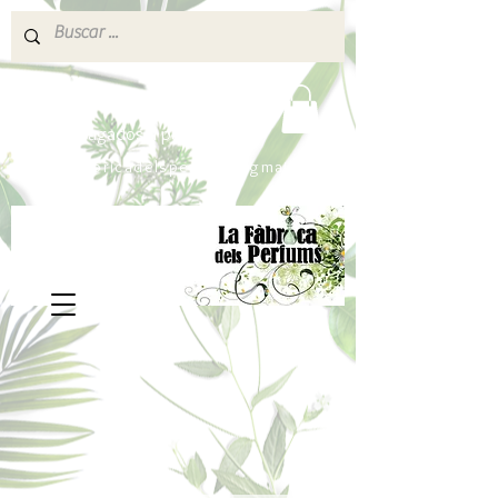
640 377 187
Portes pagados a partir de 80€
lafabricadelsperfums@gmail.com