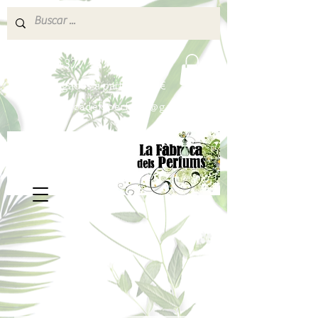
640 377 187
Portes pagados a partir de 80€
lafabricadelsperfums@gmail.com