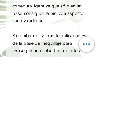
cobertura ligera ya que sólo en un
paso consigues la piel con aspecto
sano y radiante.
Sin embargo, se puede aplicar antes
de la base de maquillaje para
conseguir una cobertura duradera.
Para una cobertura ligera e
hidratante.
FORMA DE USO
Aplicar suavemente con la yema de
INGREDIENTES
los dedos por todo el rostro, haciendo
un delicado masaje para que la crema
AQUA, CAPRYLIC/CAPRIC
se absorba bien.
TRIGLYCERIDE, GLYCERIN, COCO-
CAPRYLATE, CETEARYL OLIVATE,