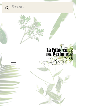
640 377 187
Portes pagados a partir de 80€
lafabricadelsperfums@gmail.com