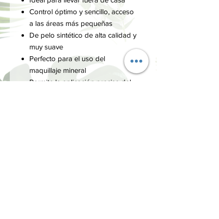
Control óptimo y sencillo, acceso
a las áreas más pequeñas
De pelo sintético de alta calidad y
muy suave
Perfecto para el uso del
maquillaje mineral
Permite la aplicación precisa del
maquillaje
Altura total 5 cm, longitud de las
cerdas: 3 cm
Vegano
CUIDADO
No sumergir las brochas en agua, ya
que esto puede afectar la cohesión de
las cerdas. Por el contrario, sostener
verticalmente las cerdas hacia abajo, y
INFORMACIÓN