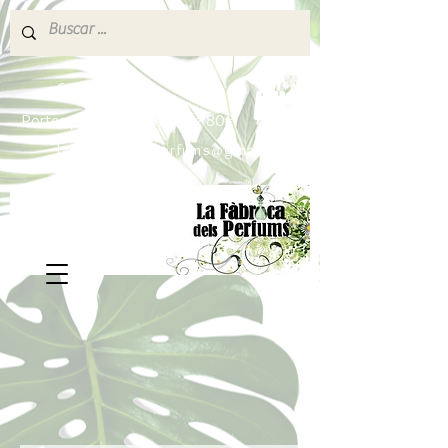
640 377 187
Portes pagados a partir de 80€
lafabricadelsperfums@gmail.com