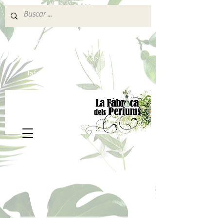
640 377 187
Portes pagados a partir de 80€
lafabricadelsperfums@gmail.com