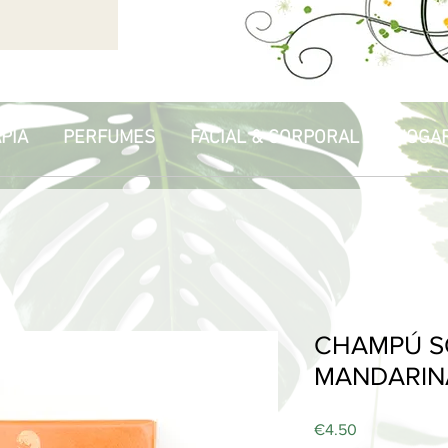
PIA
PERFUMES
FACIAL & CORPORAL
HOGA
CHAMPÚ S
MANDARINA,
Price
€4.50