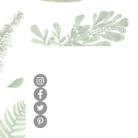
640 377 187
lafabricadel
m