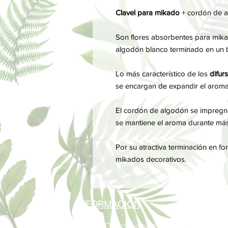
Clavel para mikado
+ cordón de a
Son flores absorbentes para mik
algodón blanco terminado en un b
Lo más característico de los
difur
se encargan de expandir el aroma
El cordón de algodón se impregna d
se mantiene el aroma durante más
Por su atractiva terminación en fo
mikados decorativos.
INFORMACIÓN
Términos y Condiciones