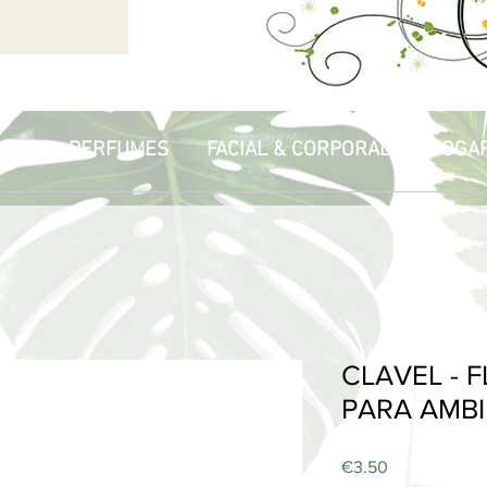
PIA
PERFUMES
FACIAL & CORPORAL
HOGA
CLAVEL - 
PARA AMB
Price
€3.50