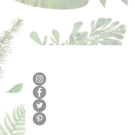
640 377 187
lafabricadel
m