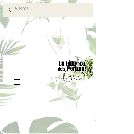
640 377 187
Portes pagados a partir de 80€
lafabricadelsperfums@gmail.com