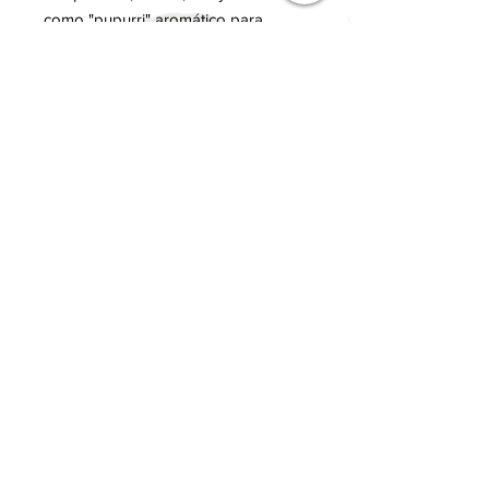
como "pupurri" aromático para
decoración.
También se puede utilizar como
decoración, rociando un poco
ligeramente sobre las mesas.
INFORMACIÓN
Términos y Condiciones
Política de privacidad
Métodos de pago
Envíos y Devoluciones
¿Cómo comprar?