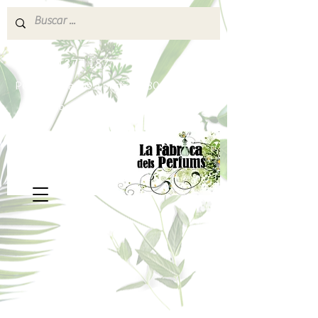
640 377 187
Portes pagados a partir de 80€
lafabricadelsperfums@gmail.com