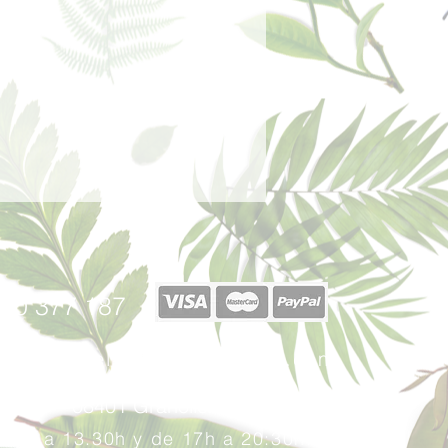
a.
AMATE DIACETATE, CETEARETH-
leza, la verbena es como su
L, CETEARETH-12, CARBOMER,
e y vigorizante, aunque sus
es y relajantes alivian el estrés
40 377 187
afabricadelsperfums@gmail.com
u, 17 - 08401 Granollers (Barcelona)
: 10h a 13.30h y
de 17
h a 20:30h.