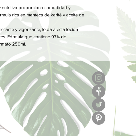
mágica por excelenci
TETRASODIUM GLUT
Paradoja de la natura
 y nutritivo proporciona comodidad y
20, BENZYL ALCOHO
fragancia, refrescant
fórmula rica en manteca de karité y aceite de
LIMONENE, CITRAL.
propiedades suavizant
diario.
escante y vigorizante, le da a esta loción
tes. Fórmula que contiene 97% de
ormato 250ml.
6
l
C/ Muse
L - V