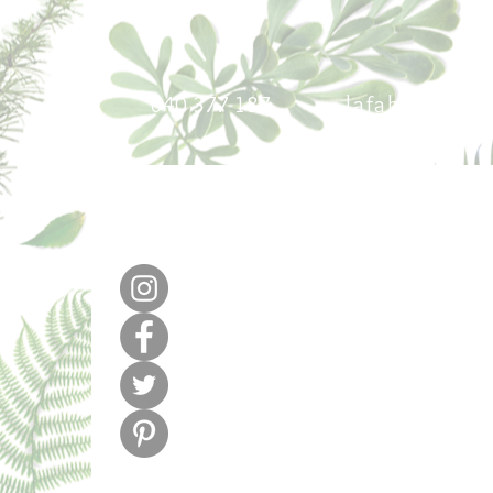
640 377 187
lafabricadel
m