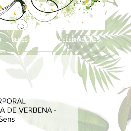
R
BEBÉS & NIÑOS
CELEBRACIONES
RPORAL
 DE VERBENA -
 Sens