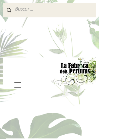
640 377 187
Portes pagados a partir de 80€
lafabricadelsperfums@gmail.com