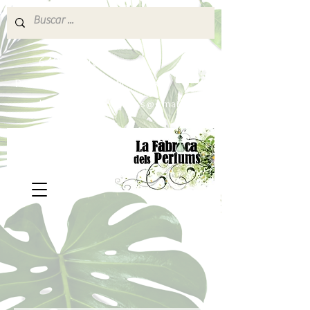
640 377 187
Portes pagados a partir de 80€
lafabricadelsperfums@gmail.com