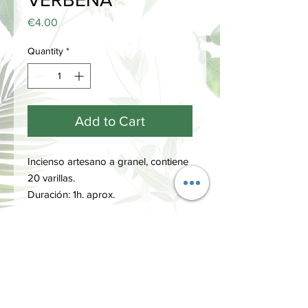
Price
€4.00
Quantity
*
Add to Cart
Incienso artesano a granel, contiene
20 varillas.
Duración: 1h. aprox.
MÁS INFORMACIÓN
Los inciensos Auroshikha fusionan la
exquisita perfumería francesa y la más
antigua tradición india, que ha sido
transmitida de generación en
INFORMACIÓN