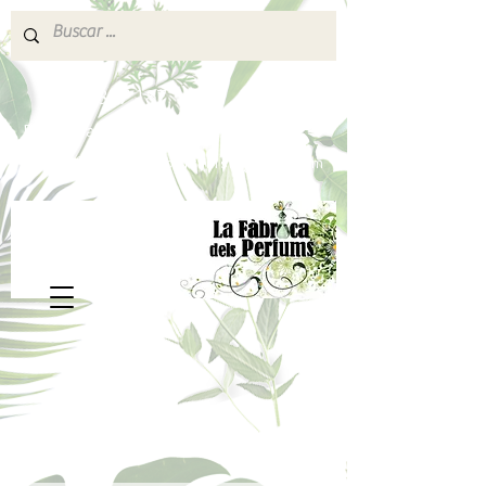
640 377 187
Portes pagados a partir de 80€
lafabricadelsperfums@gmail.com