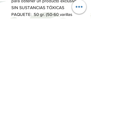
para obtener un producto exclusivo.
SIN SUSTANCIAS TÓXICAS
PAQUETE: 50 gr. (50-60 varillas
aproximadamente)
TIEMPO COMBUSTIÓN: 30-40
minutos
MÁS INFORMACIÓN
Los inciensos Auroshikha fusionan la
exquisita perfumería francesa y la más
antigua tradición india, que ha sido
transmitida de generación en
INFORMACIÓN
generación como sabiduría milenaria
Términos y Condiciones
Política de privacidad
Métodos de pago
Envíos y Devoluciones