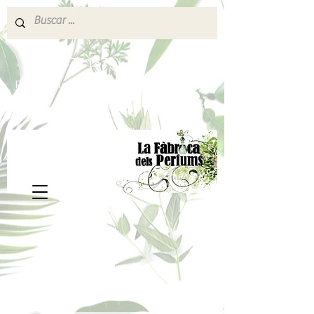
640 377 187
Portes pagados a partir de 80€
lafabricadelsperfums@gmail.com