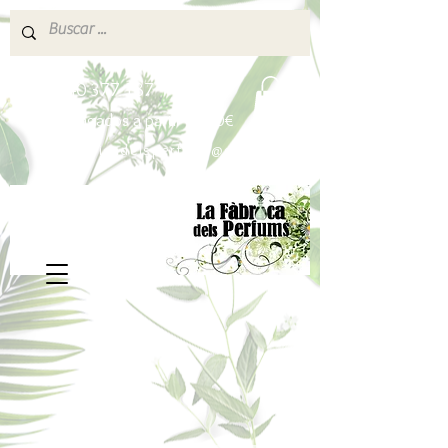
640 377 187
Portes pagados a partir de 80€
lafabricadelsperfums@gmail.com