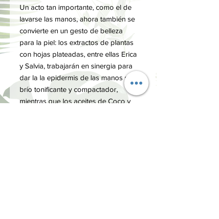
Un acto tan importante, como el de
lavarse las manos, ahora también se
convierte en un gesto de belleza
para la piel: los extractos de plantas
con hojas plateadas, entre ellas Erica
y Salvia, trabajarán en sinergia para
dar la la epidermis de las manos su
brío tonificante y compactador,
mientras que los aceites de Coco y
Oliva la nutrirán y la dejarán tersa y
suave al tacto.
Vegano (Sin ingredientes de origen
animal)
INGREDIENTES
Parfum (Fragancia), Glicerina, Aqua