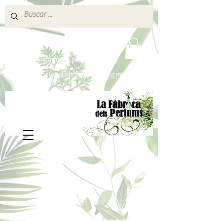
640 377 187
Portes pagados a partir de 80€
lafabricadelsperfums@gmail.com