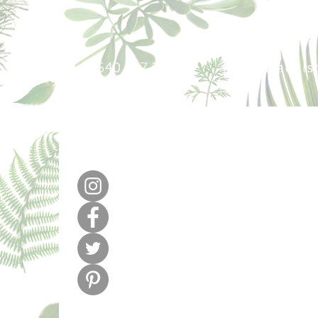
640 377 187
lafabricadel
m