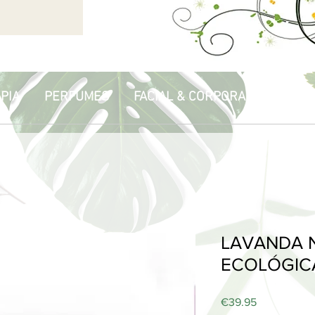
PIA
PERFUMES
FACIAL & CORPORAL
HOGA
LAVANDA 
ECOLÓGICA
Price
€39.95