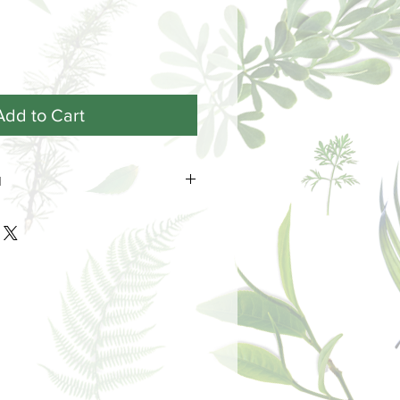
Add to Cart
N
 una duración aproximada de entre
a que tan sólo una simple presión
or es suficiente para que su sutil
cer.