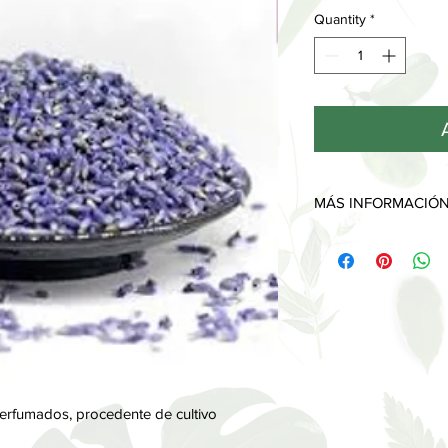
Quantity
*
MÁS INFORMACIÓ
Estas bolsitas tienen
4 y 5 años de vida, y
sobre la bolsita de ol
aroma vuelva a apare
perfumados, procedente de cultivo