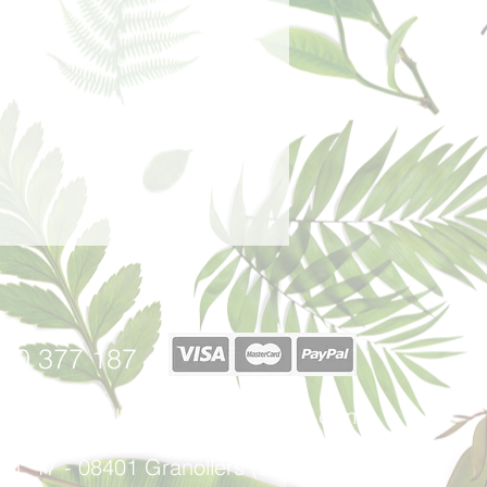
 de fondo, la verdadera esencia del
 emanan una vez evaporadas las
azón.
40 377 187
afabricadelsperfums@gmail.com
u, 17 - 08401 Granollers (Barcelona)