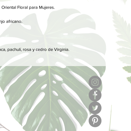
Por último, las notas
a Oriental Floral para Mujeres.
perfume, son las que
notas de salida y cor
njo africano.
a, pachulí, rosa y cedro de Virginia.
6
l
C/ Muse