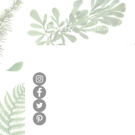
640 377 187
lafabricadel
m