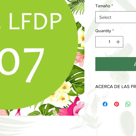
Tamaño
*
Select
Quantity
*
ACERCA DE LAS FR
Cada fragancia tiene 
desprenden a lo largo
Las notas de salida, l
que sentimos y olemo
piel y desaparecen al
Las notas de corazón
imprimen y muestran 