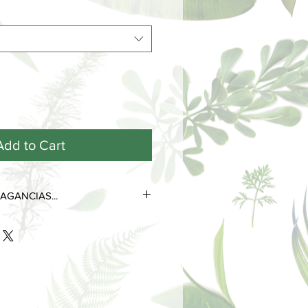
Add to Cart
AGANCIAS...
tres notas olfativas que se
 de su ciclo de vida.
as más efímeras y volátiles, son las
s desde el primer contacto con la
 poco tiempo.
 perduran durante horas e
la personalidad del perfume.