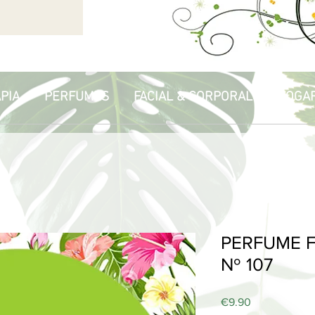
PIA
PERFUMES
FACIAL & CORPORAL
HOGA
PERFUME F
Nº 107
Price
€9.90