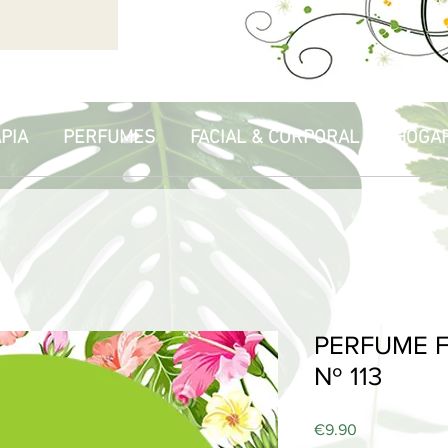
PIA
PERFUMES
FACIAL & CORPORAL
HOGA
PERFUME F
Nº 113
Price
€9.90