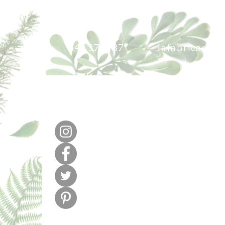
640 377 187
lafabricadel
m