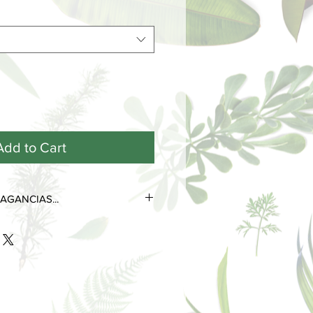
Add to Cart
AGANCIAS...
tres notas olfativas que se
 de su ciclo de vida.
as más efímeras y volátiles, son las
s desde el primer contacto con la
 poco tiempo.
 perduran durante horas e
la personalidad del perfume.