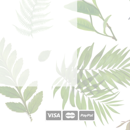
 de fondo, la verdadera esencia del
 emanan una vez evaporadas las
azón.
40 377 187