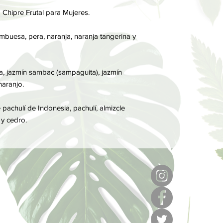
Por último, las notas
a Chipre Frutal para Mujeres.
perfume, son las que
notas de salida y cor
mbuesa, pera, naranja, naranja tangerina y
, jazmín sambac (sampaguita), jazmín
naranjo.
achulí de Indonesia, pachulí, almizcle
 y cedro.
6