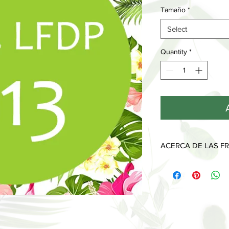
Tamaño
*
Select
Quantity
*
ACERCA DE LAS FR
Cada fragancia tiene 
desprenden a lo largo
Las notas de salida, l
que sentimos y olemo
piel y desaparecen al
Las notas de corazón
imprimen y muestran 