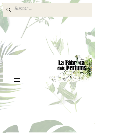
640 377 187
Portes pagados a partir de 80€
lafabricadelsperfums@gmail.com