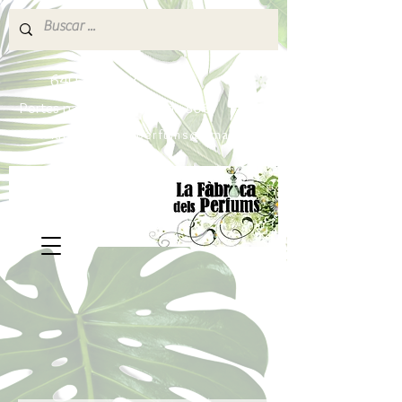
640 377 187
Portes pagados a partir de 80€
lafabricadelsperfums@gmail.com