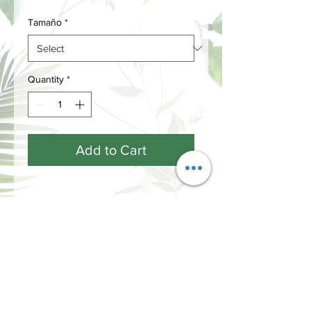
Tamaño
*
Quantity
*
Add to Cart
ACERCA DE LAS
FRAGANCIAS...
Cada fragancia tiene tres notas
olfativas que se desprenden a lo largo
de su ciclo de vida.
Las notas de salida, las más efímeras y
INFORMACIÓN
volátiles, son las que sentimos y