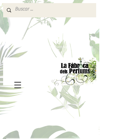
640 377 187
Portes pagados a partir de 80€
lafabricadelsperfums@gmail.com