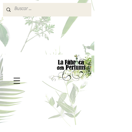
640 377 187
Portes pagados a partir de 80€
lafabricadelsperfums@gmail.com