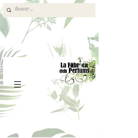
640 377 187
Portes pagados a partir de 80€
lafabricadelsperfums@gmail.com