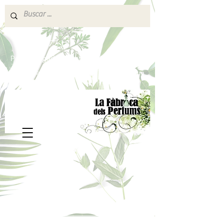
640 377 187
Portes pagados a partir de 80€
lafabricadelsperfums@gmail.com