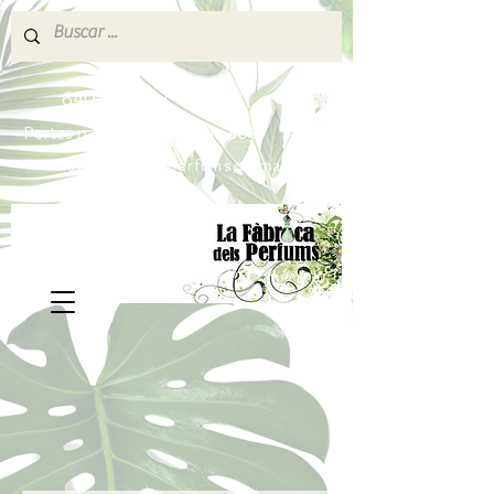
640 377 187
Portes pagados a partir de 80€
lafabricadelsperfums@gmail.com