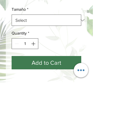
Tamaño
*
Quantity
*
Add to Cart
ACERCA DE LAS
FRAGANCIAS...
Cada fragancia tiene tres notas
olfativas que se desprenden a lo largo
de su ciclo de vida.
Las notas de salida, las más efímeras y
INFORMACIÓN
volátiles, son las que sentimos y