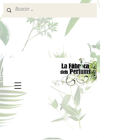
640 377 187
Portes pagados a partir de 80€
lafabricadelsperfums@gmail.com