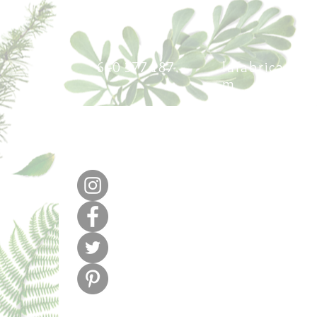
640 377 187
lafabricadel
m