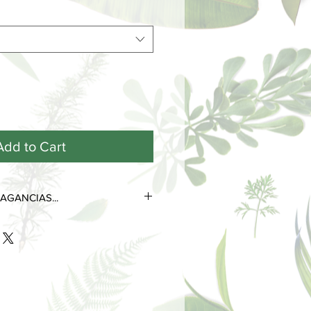
Add to Cart
AGANCIAS...
tres notas olfativas que se
 de su ciclo de vida.
as más efímeras y volátiles, son las
s desde el primer contacto con la
 poco tiempo.
 perduran durante horas e
la personalidad del perfume.