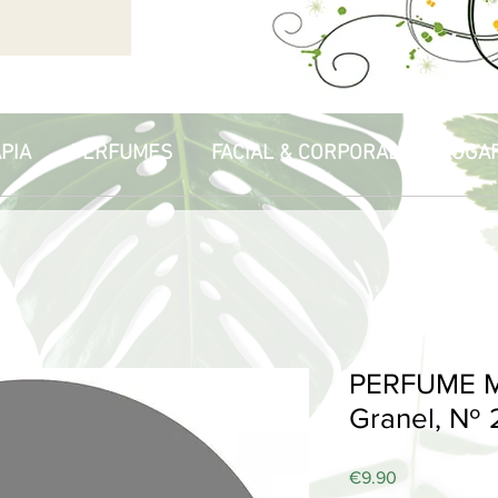
PIA
PERFUMES
FACIAL & CORPORAL
HOGA
PERFUME M
Granel, Nº 
Price
€9.90