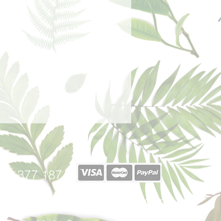
 de fondo, la verdadera esencia del
 emanan una vez evaporadas las
azón.
40 377 187
afabricadelsperfums@gmail.com