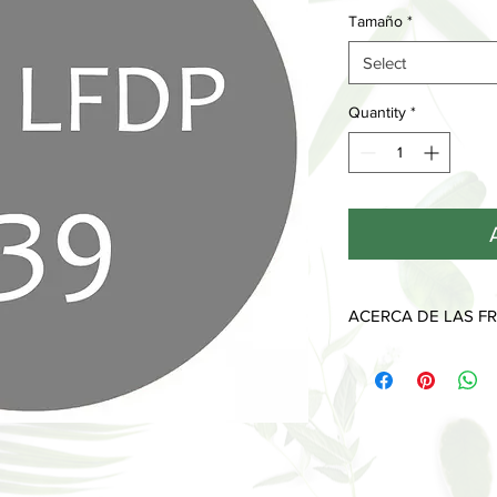
Tamaño
*
Select
Quantity
*
ACERCA DE LAS FR
Cada fragancia tiene 
desprenden a lo largo
Las notas de salida, l
que sentimos y olemo
piel y desaparecen al
Las notas de corazón
imprimen y muestran 