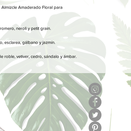
Por último, las notas
va Almizcle Amaderado Floral para
perfume, son las que
notas de salida y cor
omero, neroli y petit grain.
, esclarea, gálbano y jazmín.
roble, vetiver, cedro, sándalo y ámbar.
6
l