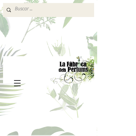
640 377 187
Portes pagados a partir de 80€
lafabricadelsperfums@gmail.com