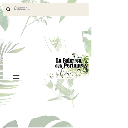
640 377 187
Portes pagados a partir de 80€
lafabricadelsperfums@gmail.com