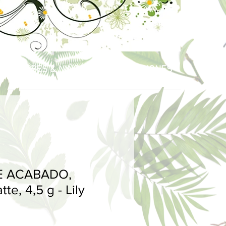
R
BEBÉS & NIÑOS
CELEBRACIONES
E ACABADO,
te, 4,5 g - Lily