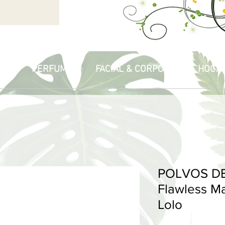
PIA
PERFUMES
FACIAL & CORPORAL
HOGA
POLVOS D
Flawless Mat
Lolo