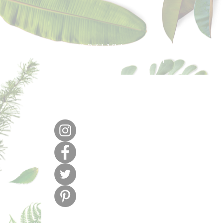
640 377 187
lafabricadel
m