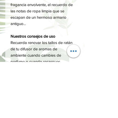
fragancia envolvente, el recuerdo de
las notas de ropa limpia que se
escapan de un hermoso armario
antiguo...
Nuestros consejos de uso
Recuerda renovar los tallos de ratán
de tu difusor de aromas de
ambiente cuando cambies de
perfume o cuando recargues.
Información adicional
Dimensiones: 4,5 x 15 cm
CONSEJO DE USO
Coloca los tallos directamente en el
MÁS INFORMACIÓN
difusor para que absorban la