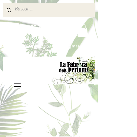
640 377 187
Portes pagados a partir de 80€
lafabricadelsperfums@gmail.com