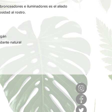
Para la aplicación del
77492 (Iron Oxide), Ci
uso de la Brocha para
bronceadores e iluminadores es el aliado
osidad al rostro.
rgán
idante natural
6