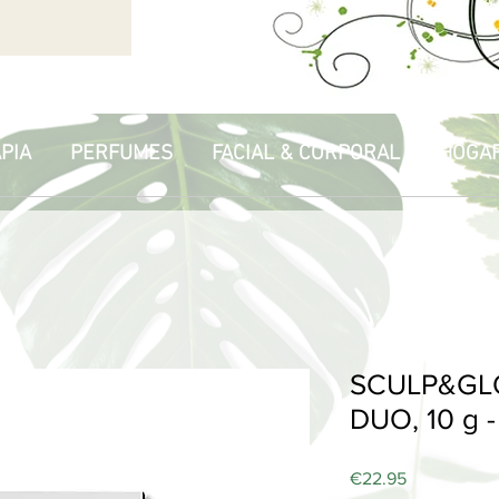
PIA
PERFUMES
FACIAL & CORPORAL
HOGA
SCULP&G
DUO, 10 g - 
Price
€22.95