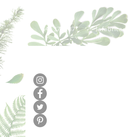
640 377 187
lafabricadel
m