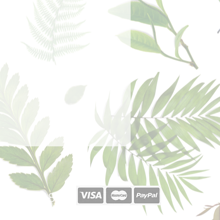
 producto Lily Lolo recomienda el
 77499 (Iron Oxide)]
 Colorete.
40 377 187