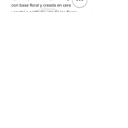
con base floral y creada en cera
vegetal a partir de una de las flores
más apreciadas por los perfumistas.
MÁS INFORMACIÓN
Duración de entre 35 y 60 horas.
Para estancias de hasta 20 m2.
Intensidad aromática media.
INFORMACIÓN
Términos y Condiciones
Política de privacidad
Métodos de pago
Envíos y Devoluciones
¿Cómo comprar?