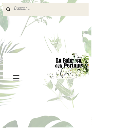
640 377 187
Portes pagados a partir de 80€
lafabricadelsperfums@gmail.com