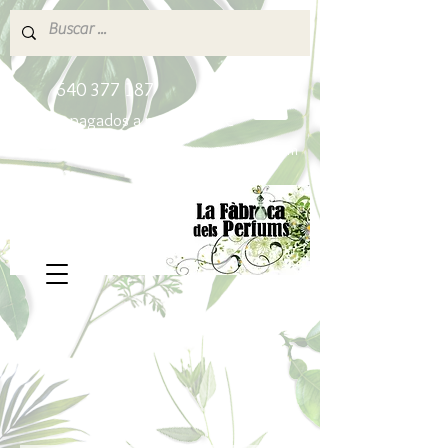
640 377 187
Portes pagados a partir de 80€
lafabricadelsperfums@gmail.com