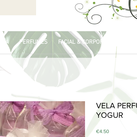
PIA
PERFUMES
FACIAL & CORPORAL
HOGA
VELA PER
YOGUR
Price
€4.50