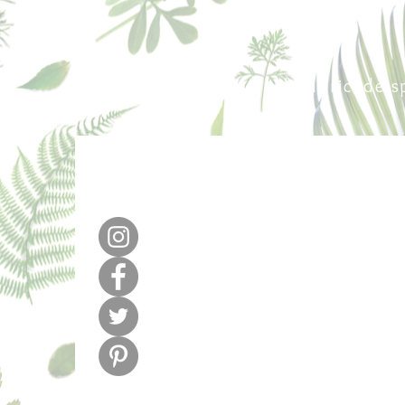
640 377 187
lafabricadel
m