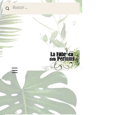
640 377 187
Portes pagados a partir de 80€
lafabricadelsperfums@gmail.com