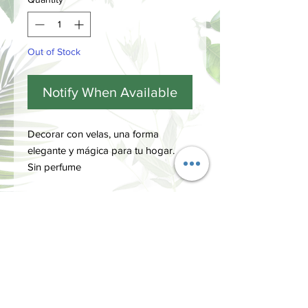
Out of Stock
Notify When Available
Decorar con velas, una forma
elegante y mágica para tu hogar.
Sin perfume
FICHA TÉCNICA
Medidas
Ø 13,3x6.5 cm
18 Horas quemado
INFORMACIÓN
Términos y Condiciones